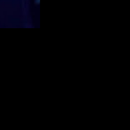
Locatie
Contac
Recreatiegebied Aquabest
T: +31 (0) 499
Ekkersweijer 7
E: info@event
5681 RZ, Best
raag in contact om al jullie vragen te beantwoorden en een kennismaking in