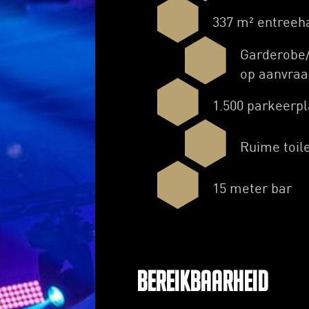
337 m² entreeh
Garderobe/
op aanvraa
1.500 parkeerp
Ruime toil
15 meter bar
Bereikbaarheid