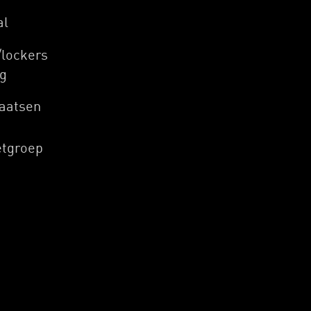
al
lockers
g
laatsen
etgroep