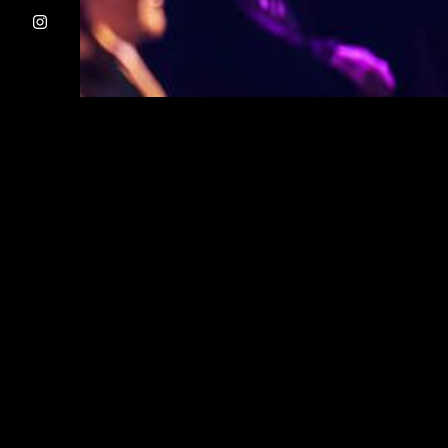
Website by
Moonly Software
.
Wij komen g