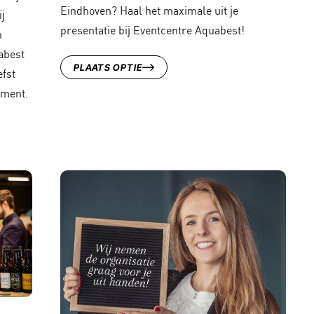
Eindhoven? Haal het maximale uit je
j
presentatie bij Eventcentre Aquabest!
n
abest
PLAATS OPTIE
efst
ement.