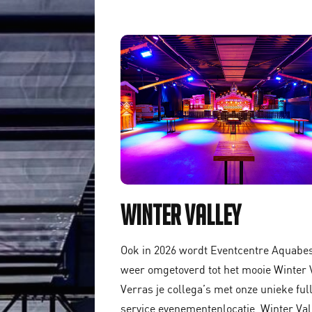
Winter Valley
Ook in 2026 wordt Eventcentre Aquabe
weer omgetoverd tot het mooie Winter V
Verras je collega’s met onze unieke ful
service evenementenlocatie. Winter Val