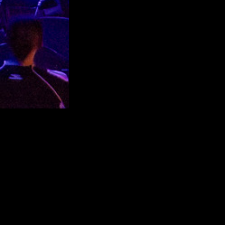
Locatie
Contac
Recreatiegebied Aquabest
T: +31 (0) 499
Ekkersweijer 7
E: info@event
5681 RZ, Best