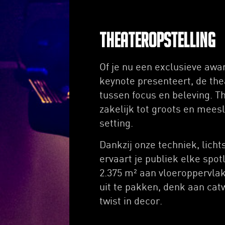
Theateropstelling
Of je nu een exclusieve aw
keynote presenteert, de the
tussen focus en beleving. Th
zakelijk tot groots en mees
setting.
Dankzij onze techniek, lich
ervaart je publiek elke spotl
2.375 m² aan vloeroppervla
uit te pakken, denk aan catw
twist in decor.