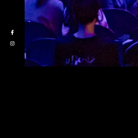
Website by
Moonly Software
.